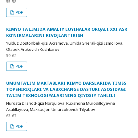
55-58
PDF
KIMYO TA’LIMIDA AMALIY LOYIHALAR ORQALI XXI ASR
KO‘NIKMALARINI RIVOJLANTIRISH
Yulduz Dostonbek-qizi Akramova, Umida Sherali-qizi Ismoilova,
Otabek Artikovich Kuchkarov
59-62
PDF
UMUMTA’LIM MAKTABLARI KIMYO DARSLARIDA TIMSS
TOPSHIRIQLARI VA LABXCHANGE DASTURI ASOSIDAGI
TA’LIM TEXNOLOGIYALARINING QIYOSIY TAHLILI
Nurosta Dilshod-qizi Norqulova, Ruxshona Murodilloyevna
Asatillayeva, Maxsudjon Umurzokovich Tilyabov
63-67
PDF