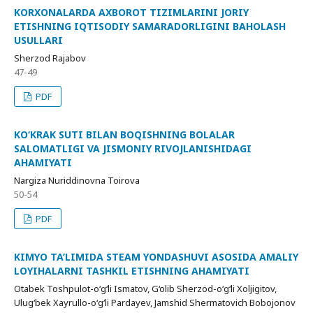
KORXONALARDA AXBOROT TIZIMLARINI JORIY
ETISHNING IQTISODIY SAMARADORLIGINI BAHOLASH
USULLARI
Sherzod Rajabov
47-49
PDF
KO‘KRAK SUTI BILAN BOQISHNING BOLALAR
SALOMATLIGI VA JISMONIY RIVOJLANISHIDAGI
AHAMIYATI
Nargiza Nuriddinovna Toirova
50-54
PDF
KIMYO TA’LIMIDA STEAM YONDASHUVI ASOSIDA AMALIY
LOYIHALARNI TASHKIL ETISHNING AHAMIYATI
Otabek Toshpulot-o‘g‘li Ismatov, G‘olib Sherzod-o‘g‘li Xoljigitov,
Ulug‘bek Xayrullo-o‘g‘li Pardayev, Jamshid Shermatovich Bobojonov