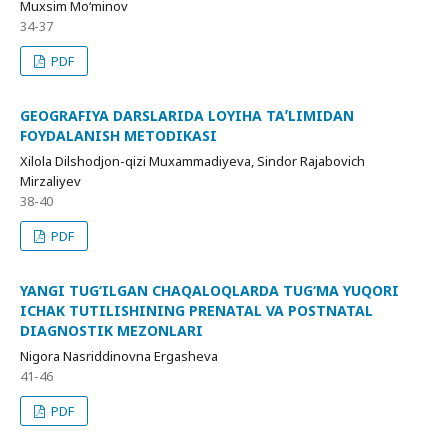
Muxsim Mo‘minov
34-37
PDF
GEOGRAFIYA DARSLARIDA LOYIHA TAʼLIMIDAN
FOYDALANISH METODIKASI
Xilola Dilshodjon-qizi Muxammadiyeva, Sindor Rajabovich
Mirzaliyev
38-40
PDF
YANGI TUG‘ILGAN CHAQALOQLARDA TUG‘MA YUQORI
ICHAK TUTILISHINING PRENATAL VA POSTNATAL
DIAGNOSTIK MEZONLARI
Nigora Nasriddinovna Ergasheva
41-46
PDF