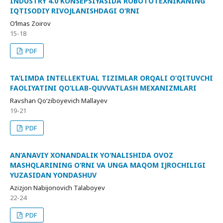
INDUSTRY 4.0 KONSEPSIYASIDA ROBOTOTEXNIKANING
IQTISODIY RIVOJLANISHDAGI O‘RNI
O‘lmas Zoirov
15-18
PDF
TA’LIMDA INTELLEKTUAL TIZIMLAR ORQALI O‘QITUVCHI
FAOLIYATINI QO‘LLAB-QUVVATLASH MEXANIZMLARI
Ravshan Qo‘ziboyevich Mallayev
19-21
PDF
AN’ANAVIY XONANDALIK YO‘NALISHIDA OVOZ
MASHQLARINING O‘RNI VA UNGA MAQOM IJROCHILIGI
YUZASIDAN YONDASHUV
Azizjon Nabijonovich Talaboyev
22-24
PDF