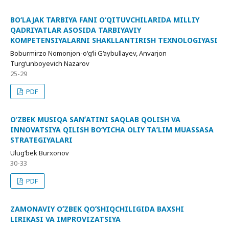
BO‘LAJAK TARBIYA FANI O‘QITUVCHILARIDA MILLIY
QADRIYATLAR ASOSIDA TARBIYAVIY
KOMPETENSIYALARNI SHAKLLANTIRISH TEXNOLOGIYASI
Boburmirzo Nomonjon-o‘g‘li G‘aybullayev, Anvarjon
Turg‘unboyevich Nazarov
25-29
PDF
O‘ZBEK MUSIQA SANʼATINI SAQLAB QOLISH VA
INNOVATSIYA QILISH BO‘YICHA OLIY TAʼLIM MUASSASA
STRATEGIYALARI
Ulug‘bek Burxonov
30-33
PDF
ZAMONAVIY OʻZBEK QOʻSHIQCHILIGIDA BAXSHI
LIRIKASI VA IMPROVIZATSIYA