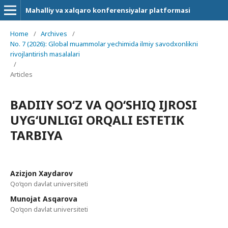
Mahalliy va xalqaro konferensiyalar platformasi
Home
/
Archives
/
No. 7 (2026): Global muammolar yechimida ilmiy savodxonlikni
rivojlantirish masalalari
/
Articles
BADIIY SO‘Z VA QO‘SHIQ IJROSI
UYG‘UNLIGI ORQALI ESTETIK
TARBIYA
Azizjon Xaydarov
Qo‘qon davlat universiteti
Munojat Asqarova
Qo‘qon davlat universiteti