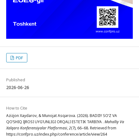
PDF
Published
2026-06-26
How to Cite
Azizjon Xaydarov, & Munojat Asqarova. (2026). BADIIY SO‘Z VA
QO‘SHIQ IJROSI UYG‘UNLIGI ORQALI ESTETIK TARBIYA .
Mahalliy Va
Xalqaro Konferensiyalar Platformasi
,
2
(7), 66–68. Retrieved from
https://confpro.uz/index.php/conference/article/view/264