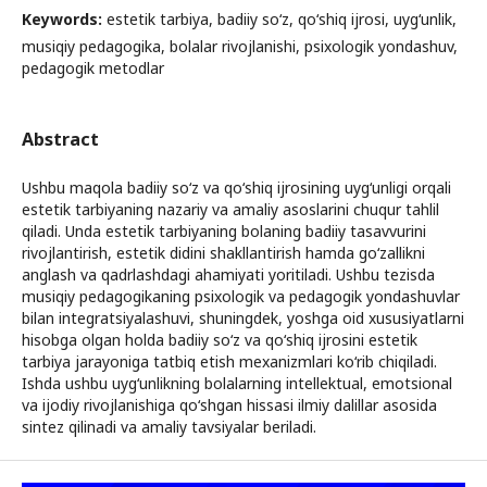
Keywords:
estetik tarbiya, badiiy so‘z, qo‘shiq ijrosi, uyg‘unlik,
musiqiy pedagogika, bolalar rivojlanishi, psixologik yondashuv,
pedagogik metodlar
Abstract
Ushbu maqola badiiy so‘z va qo‘shiq ijrosining uyg‘unligi orqali
estetik tarbiyaning nazariy va amaliy asoslarini chuqur tahlil
qiladi. Unda estetik tarbiyaning bolaning badiiy tasavvurini
rivojlantirish, estetik didini shakllantirish hamda go‘zallikni
anglash va qadrlashdagi ahamiyati yoritiladi. Ushbu tezisda
musiqiy pedagogikaning psixologik va pedagogik yondashuvlar
bilan integratsiyalashuvi, shuningdek, yoshga oid xususiyatlarni
hisobga olgan holda badiiy so‘z va qo‘shiq ijrosini estetik
tarbiya jarayoniga tatbiq etish mexanizmlari ko‘rib chiqiladi.
Ishda ushbu uyg‘unlikning bolalarning intellektual, emotsional
va ijodiy rivojlanishiga qo‘shgan hissasi ilmiy dalillar asosida
sintez qilinadi va amaliy tavsiyalar beriladi.