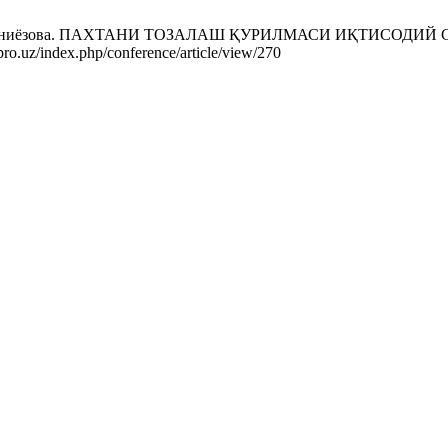
Жуманиёзова. ПАХТАНИ ТОЗАЛАШ ҚУРИЛМАСИ ИҚТИСОДИЙ САМ
pro.uz/index.php/conference/article/view/270