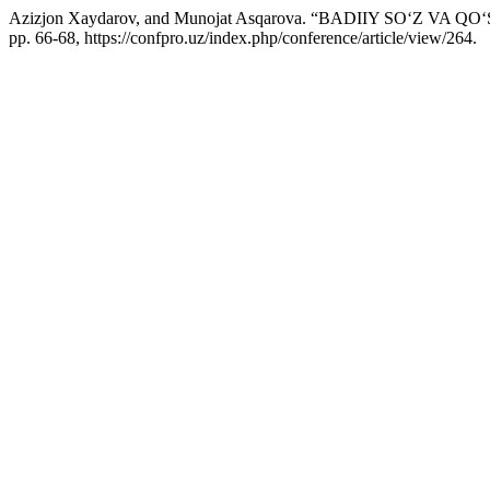
Azizjon Xaydarov, and Munojat Asqarova. “BADIIY SO‘Z V
pp. 66-68, https://confpro.uz/index.php/conference/article/view/264.