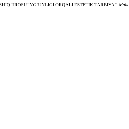
A QO‘SHIQ IJROSI UYG‘UNLIGI ORQALI ESTETIK TARBIYA”.
Mahal