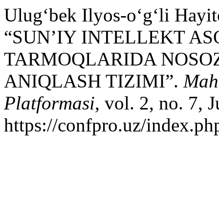
Ulug‘bek Ilyos-o‘g‘li Hayi
“SUN’IY INTELLEKT A
TARMOQLARIDA NOSOZ
ANIQLASH TIZIMI”.
Maha
Platformasi
, vol. 2, no. 7,
https://confpro.uz/index.ph