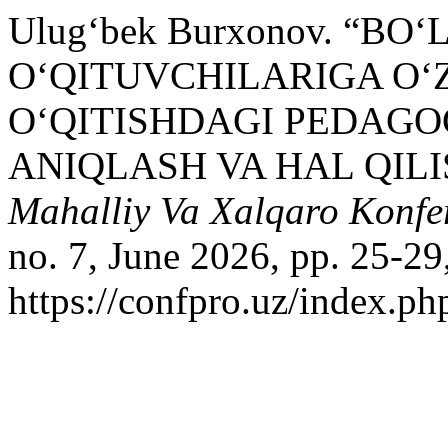
Ulug‘bek Burxonov. “B
O‘QITUVCHILARIGA O‘
O‘QITISHDAGI PEDAG
ANIQLASH VA HAL QIL
Mahalliy Va Xalqaro Konfer
no. 7, June 2026, pp. 25-29
https://confpro.uz/index.ph