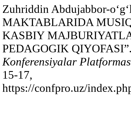
Zuhriddin Abdujabbor-o‘
MAKTABLARIDA MUSIQA
KASBIY MAJBURIYATL
PEDAGOGIK QIYOFASI”
Konferensiyalar Platformas
15-17,
https://confpro.uz/index.ph