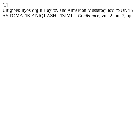
[1]
Ulug‘bek Ilyos-o‘g‘li Hayitov and Almardon Mustafoqul
AVTOMATIK ANIQLASH TIZIMI ”,
Conference
, vol. 2, no. 7, p