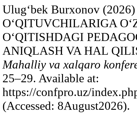
Ulug‘bek Burxonov (202
O‘QITUVCHILARIGA O‘
O‘QITISHDAGI PEDAG
ANIQLASH VA HAL QILI
Mahalliy va xalqaro konfer
25–29. Available at:
https://confpro.uz/index.ph
(Accessed: 8August2026).