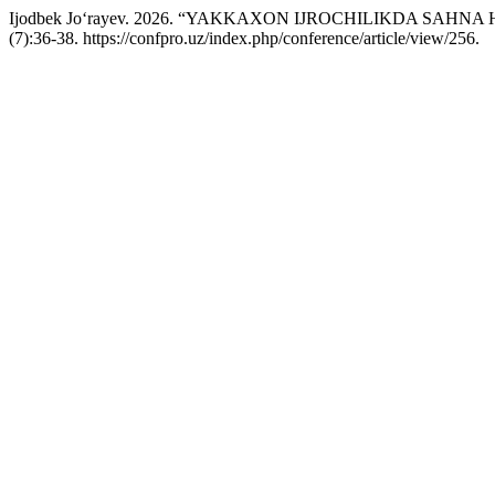
Ijodbek Jo‘rayev. 2026. “YAKKAXON IJROCHILIKDA SA
(7):36-38. https://confpro.uz/index.php/conference/article/view/256.