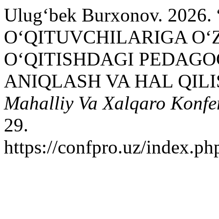
Ulug‘bek Burxonov. 202
O‘QITUVCHILARIGA O‘
O‘QITISHDAGI PEDAG
ANIQLASH VA HAL QIL
Mahalliy Va Xalqaro Konfer
29.
https://confpro.uz/index.ph