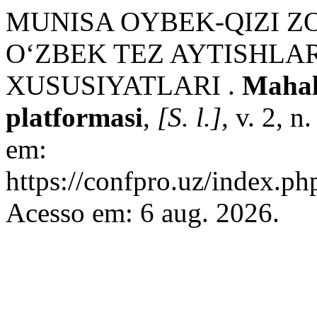
MUNISA OYBEK-QIZI ZO
OʻZBEK TEZ AYTISHLA
XUSUSIYATLARI .
Mahall
platformasi
,
[S. l.]
, v. 2, 
em:
https://confpro.uz/index.ph
Acesso em: 6 aug. 2026.