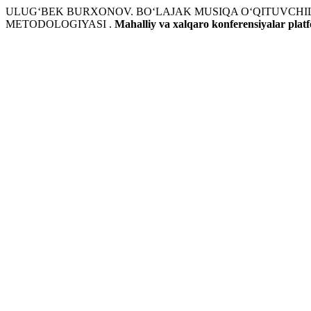
ULUG‘BEK BURXONOV. BO‘LAJAK MUSIQA O‘QITUVCHIL
METODOLOGIYASI .
Mahalliy va xalqaro konferensiyalar plat