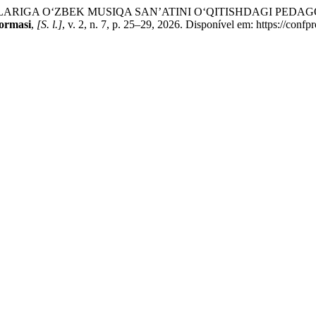
ARIGA O‘ZBEK MUSIQA SANʼATINI O‘QITISHDAGI PEDA
formasi
,
[S. l.]
, v. 2, n. 7, p. 25–29, 2026. Disponível em: https://conf