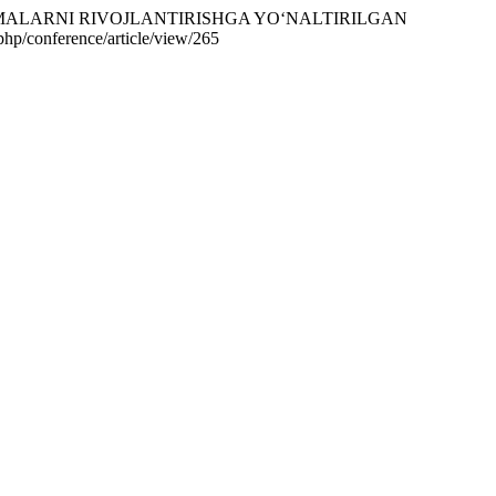
KO‘NIKMALARNI RIVOJLANTIRISHGA YO‘NALTIRILGAN
.php/conference/article/view/265