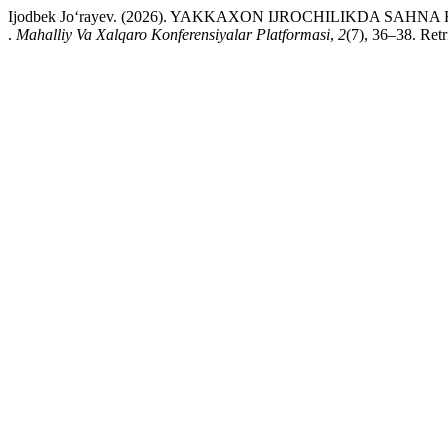
Ijodbek Jo‘rayev. (2026). YAKKAXON IJROCHILIKDA S
.
Mahalliy Va Xalqaro Konferensiyalar Platformasi
,
2
(7), 36–38. Retr