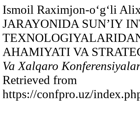
Ismoil Raximjon-o‘g‘li Ali
JARAYONIDA SUN’IY I
TEXNOLOGIYALARIDA
AHAMIYATI VA STRATEG
Va Xalqaro Konferensiyalar
Retrieved from
https://confpro.uz/index.ph