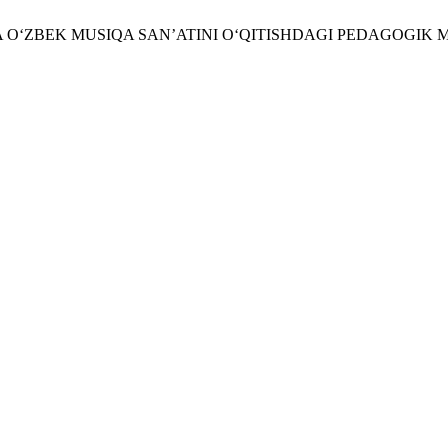
IGA O‘ZBEK MUSIQA SANʼATINI O‘QITISHDAGI PEDAGOGI