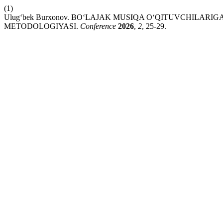
(1)
Ulug‘bek Burxonov. BO‘LAJAK MUSIQA O‘QITUVCHILAR
METODOLOGIYASI.
Conference
2026
,
2
, 25-29.