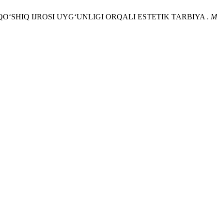
Z VA QO‘SHIQ IJROSI UYG‘UNLIGI ORQALI ESTETIK TARBIYA .
Ma