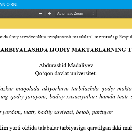
AN O‘RNI