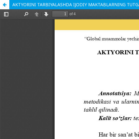
AKTYORINI TARBIYALASHDA IJODIY MAKTABLARNING TUTG