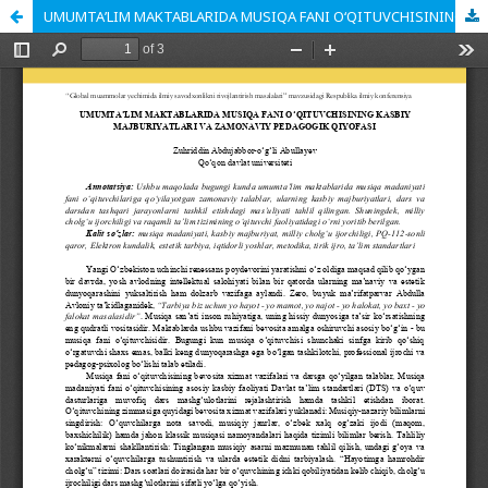
UMUMTAʼLIM MAKTABLARIDA MUSIQA FANI OʻQITUVCHISINING KASBIY MAJBURIYATLARI VA ZAMONAVIY PEDAGOGIK QIYOFASI